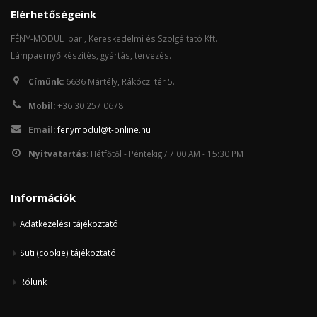
Elérhetőségeink
FÉNY-MODUL Ipari, Kereskedelmi és Szolgáltató Kft.
Lámpaernyő készítés, gyártás, tervezés.
Címünk:
6636 Mártély, Rákóczi tér 5.
Mobil:
+36 30 257 0678
Email:
fenymodul@t-online.hu
Nyitvatartás:
Hétfőtől - Péntekig / 7:00 AM - 15:30 PM
Információk
Adatkezelési tájékoztató
Süti (cookie) tájékoztató
Rólunk